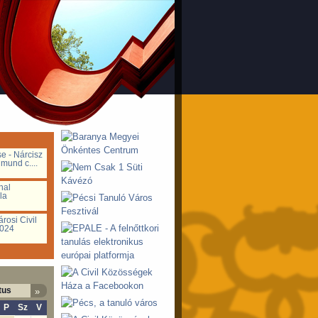
e - Nárcisz
mund c....
nal
la
...
rosi Civil
2024
tus
»
P
Sz
V