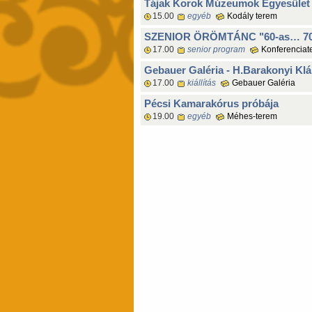
Tájak Korok Múzeumok Egyesület P
15.00
egyéb
Kodály terem
SZENIOR ÖRÖMTÁNC "60-as… 70
17.00
senior program
Konferenciat
Gebauer Galéria - H.Barakonyi Klára
17.00
kiállítás
Gebauer Galéria
Pécsi Kamarakórus próbája
19.00
egyéb
Méhes-terem