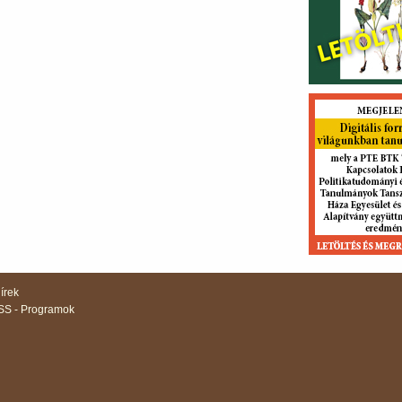
írek
S - Programok