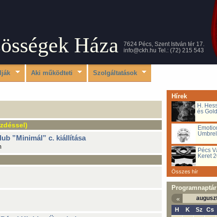
zösségek Háza
7624 Pécs, Szent István tér 17.
info@ckh.hu
Tel.: (72) 215 543
lják
Aki működteti
Szolgáltatások
Hírek
H. Hess
és Gold
zdéssel)
Emotio
Umbrel
ub ”Minimál” c. kiállítása
m
Művészetterápiás
Pécs Vá
Keret 
Összes hír
Programnaptár
augusz
«
H
K
Sz
Cs