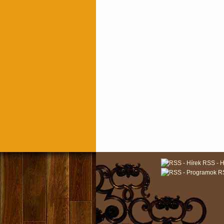
RSS - H
RS