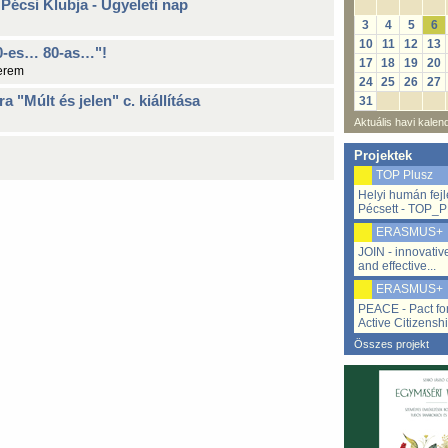
écsi Klubja - Ügyeleti nap
3
4
5
6
10
11
12
13
-es… 80-as…"!
17
18
19
20
erem
24
25
26
27
 "Múlt és jelen" c. kiállítása
31
Aktuális havi kalen
Projektek
TOP Plusz
Helyi humán fej
Pécsett - TOP_P
ERASMUS+
JOIN - innovativ
and effective...
ERASMUS+
PEACE - Pact fo
Active Citizenshi
Összes projekt