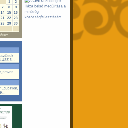
1
2
7
8
9
14
15
16
21
22
23
28
29
30
dárium
lesztések
LUSZ-3....
e, proven
r Education,
p...