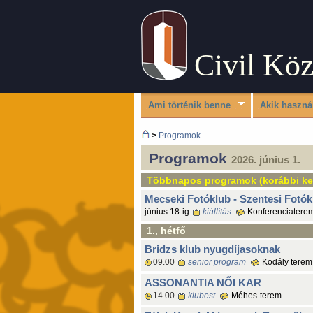
Civil Kö
Ami történik benne
Akik haszná
>
Programok
Programok
2026. június 1.
Többnapos programok (korábbi ke
Mecseki Fotóklub - Szentesi Fotókl
június 18-ig
kiállítás
Konferenciatere
1., hétfő
Bridzs klub nyugdíjasoknak
09.00
senior program
Kodály terem
ASSONANTIA NŐI KAR
14.00
klubest
Méhes-terem