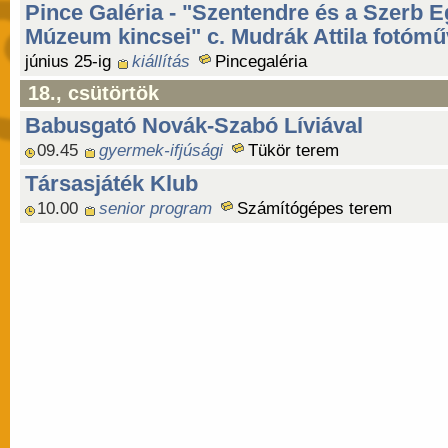
Pince Galéria - "Szentendre és a Szerb E
Múzeum kincsei" c. Mudrák Attila fotóműv
június 25-ig
kiállítás
Pincegaléria
18., csütörtök
Babusgató Novák-Szabó Líviával
09.45
gyermek-ifjúsági
Tükör terem
Társasjáték Klub
10.00
senior program
Számítógépes terem