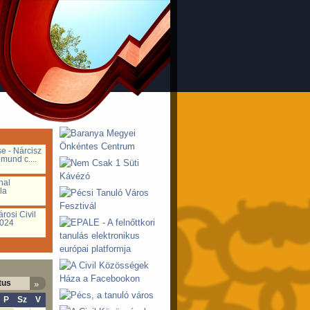
e - Nárcisz
mund c....
nal
la
...
rosi Civil
2024
tus
»
P
Sz
V