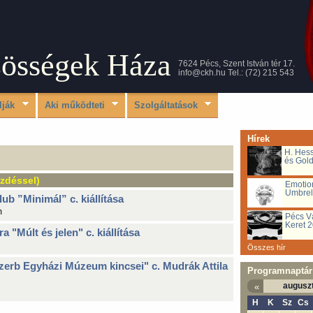
zösségek Háza
7624 Pécs, Szent István tér 17.
info@ckh.hu
Tel.: (72) 215 543
lják
Aki működteti
Szolgáltatások
Hírek
H. Hess
és Gold
zdéssel)
Emotio
Umbrel
ub ”Minimál” c. kiállítása
m
Művészetterápiás
Pécs Vá
Keret 
 "Múlt és jelen" c. kiállítása
Összes hír
Szerb Egyházi Múzeum kincsei" c. Mudrák Attila
Programnaptár
augusz
«
H
K
Sz
Cs