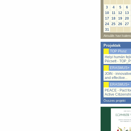
3
4
5
6
10
11
12
13
17
18
19
20
24
25
26
27
31
Aktuális havi kalen
Projektek
TOP Plusz
Helyi humán fej
Pécsett - TOP_P
ERASMUS+
JOIN - innovativ
and effective...
ERASMUS+
PEACE - Pact fo
Active Citizenshi
Összes projekt