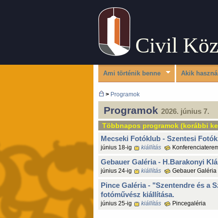
Civil Kö
Ami történik benne
Akik haszná
>
Programok
Programok
2026. június 7.
Többnapos programok (korábbi ke
Mecseki Fotóklub - Szentesi Fotókl
június 18-ig
kiállítás
Konferenciatere
Gebauer Galéria - H.Barakonyi Klára
június 24-ig
kiállítás
Gebauer Galéria
Pince Galéria - "Szentendre és a 
fotóművész kiállítása.
június 25-ig
kiállítás
Pincegaléria