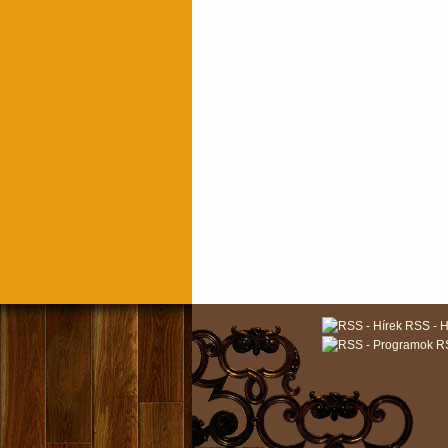
RSS - H
RS