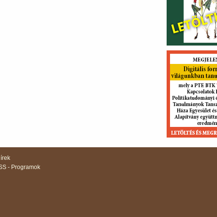
írek
S - Programok