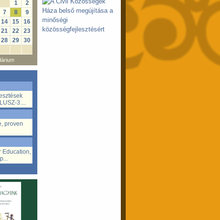
1
2
7
8
9
14
15
16
21
22
23
28
29
30
dárium
lesztések
LUSZ-3....
e, proven
r Education,
p...